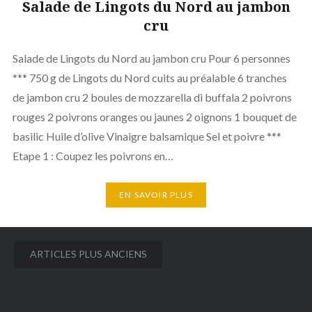
Salade de Lingots du Nord au jambon
cru
Salade de Lingots du Nord au jambon cru Pour 6 personnes
*** 750 g de Lingots du Nord cuits au préalable 6 tranches
de jambon cru 2 boules de mozzarella di buffala 2 poivrons
rouges 2 poivrons oranges ou jaunes 2 oignons 1 bouquet de
basilic Huile d’olive Vinaigre balsamique Sel et poivre ***
Etape 1 : Coupez les poivrons en…
EN SAVOIR PLUS
Navigation
ARTICLES PLUS ANCIENS
des
articles