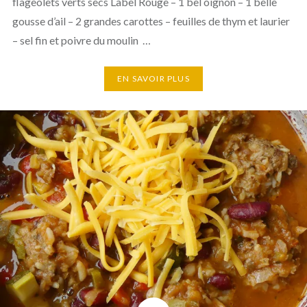
flageolets verts secs Label Rouge – 1 bel oignon – 1 belle
gousse d’ail – 2 grandes carottes – feuilles de thym et laurier
– sel fin et poivre du moulin …
EN SAVOIR PLUS