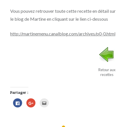
Vous pouvez retrouver toute cette recette en détail sur
le blog de Martine en cliquant sur le lien ci-dessous
http://martinemenu.canalblog.com/archives/p0-0.html
Retour aux
recettes
Partager :
Cliquez
Cliquez
Cliquez
pour
pour
pour
partager
partager
envoyer
sur
sur
par
Facebook(ouvre
Google+
e-
dans
(ouvre
mail
une
dans
à
nouvelle
une
un