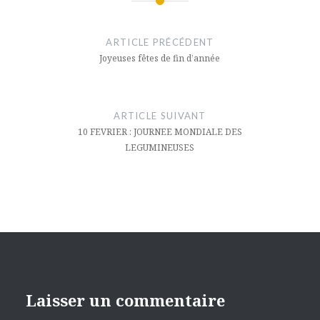
fenêtre)
nouvelle
ami(ouvre
Navigation
fenêtre)
dans
une
nouvelle
de
fenêtre)
ARTICLE PRÉCÉDENT
l’article
Joyeuses fêtes de fin d’année
ARTICLE SUIVANT
10 FEVRIER : JOURNEE MONDIALE DES
LEGUMINEUSES
Laisser un commentaire