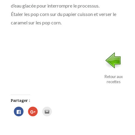
d’eau glacée pour interrompre le processus.
Étaler les pop corn sur du papier cuisson et verser le
caramel sur les pop corn.
Retour aux
recettes
Partager :
Cliquez
Cliquez
Cliquez
pour
pour
pour
partager
partager
envoyer
sur
sur
par
Facebook(ouvre
Google+
e-
dans
(ouvre
mail
une
dans
à