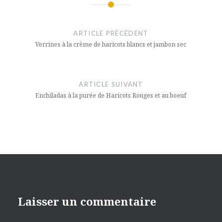
nouvelle
une
un
fenêtre)
nouvelle
ami(ouvre
Navigation
fenêtre)
dans
une
nouvelle
de
fenêtre)
ARTICLE PRÉCÉDENT
l’article
Verrines à la crème de haricots blancs et jambon sec
ARTICLE SUIVANT
Enchiladas à la purée de Haricots Rouges et au boeuf
Laisser un commentaire