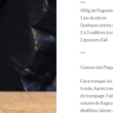
***
300g de Flageole
1 jus de citron
Quelques zestes
2 à 3 cuillères à s
2 gousses d’ail
***
Cuisson des Flage
Faire tremper les
froide. Après trem
de trempage. Fair
volume de flageo
ébullition, laisse