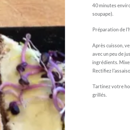
40 minutes enviro
soupape).
Préparation de l
Après cuisson, ve
avec un peu de jus
ingrédients. Mixe
Rectifiez l’assai
Tartinez votre ho
grillés.