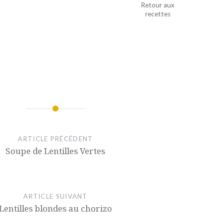
Retour aux
recettes
ez
yer
ouvre
lle
re)
ARTICLE PRÉCÉDENT
Soupe de Lentilles Vertes
ARTICLE SUIVANT
Lentilles blondes au chorizo