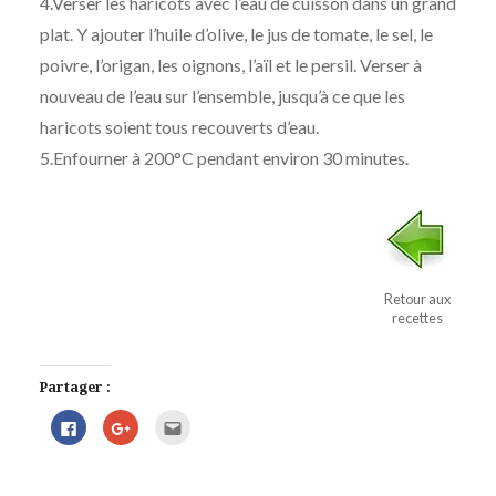
4.Verser les haricots avec l’eau de cuisson dans un grand
plat. Y ajouter l’huile d’olive, le jus de tomate, le sel, le
poivre, l’origan, les oignons, l’aïl et le persil. Verser à
nouveau de l’eau sur l’ensemble, jusqu’à ce que les
haricots soient tous recouverts d’eau.
5.Enfourner à 200°C pendant environ 30 minutes.
Retour aux
recettes
Partager :
Cliquez
Cliquez
Cliquez
pour
pour
pour
partager
partager
envoyer
sur
sur
par
Facebook(ouvre
Google+
e-
dans
(ouvre
mail