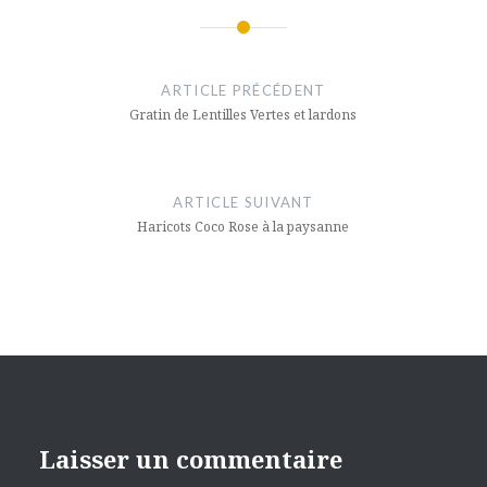
une
dans
à
nouvelle
une
un
fenêtre)
nouvelle
ami(ouvre
Navigation
fenêtre)
dans
une
nouvelle
de
fenêtre)
ARTICLE PRÉCÉDENT
l’article
Gratin de Lentilles Vertes et lardons
ARTICLE SUIVANT
Haricots Coco Rose à la paysanne
Laisser un commentaire