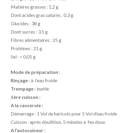
Matières grasses : 1,2 g
Dont acides gras saturés : 0,3 g
Glucides : 38 g
Dont sucres : 3,5 g
Fibres alimentaires : 25 g
Protéines : 21 g
Sel : < 0,01 g
Mode de pr
é
paration :
Rinçage :
à l’eau froide
Trempage :
inutile
1ère cuisson :
A la casserole :
Démarrage : 1 Vol de haricots pour 5 Vol d’eau froide
Cuisson : après ébullition, 5 minutes à feu doux
A l’autocuiseur :