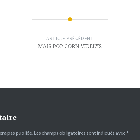
ouvre
elle
tre)
ARTICLE PRÉCÉDENT
MAIS POP CORN VIDELYS
taire
era pas publiée.
Les champs obligatoires sont indiqués avec
*