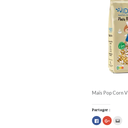
Maïs Pop Corn V
Partager :
Cliquez
Cliquez
Cliq
pour
pour
pour
partager
partager
envo