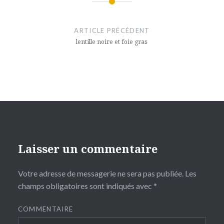
fenêtre)
nouvelle
ami(ouvre
Navigation
fenêtre)
dans
une
nouvelle
de
fenêtre)
ARTICLE PRÉCÉDENT
l’article
lentille noire et foie gras
Laisser un commentaire
Votre adresse de messagerie ne sera pas publiée.
Les
champs obligatoires sont indiqués avec
*
COMMENTAIRE