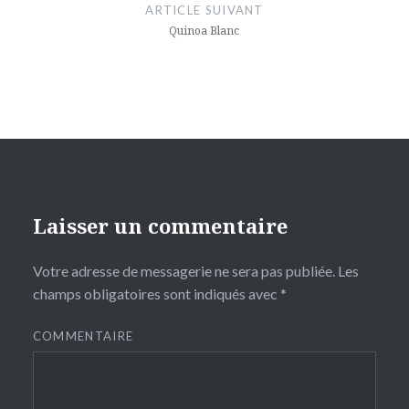
de
fenêtre)
ARTICLE SUIVANT
l’article
Quinoa Blanc
Laisser un commentaire
Votre adresse de messagerie ne sera pas publiée.
Les
champs obligatoires sont indiqués avec
*
COMMENTAIRE