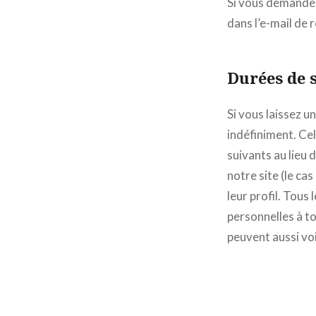
Si vous demandez 
dans l’e-mail de r
Durées de 
Si vous laissez 
indéfiniment. C
suivants au lieu 
notre site (le c
leur profil. Tous
personnelles à to
peuvent aussi voi