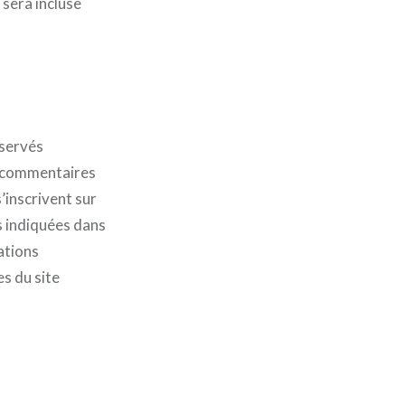
 sera incluse
nservés
s commentaires
s’inscrivent sur
s indiquées dans
ations
es du site