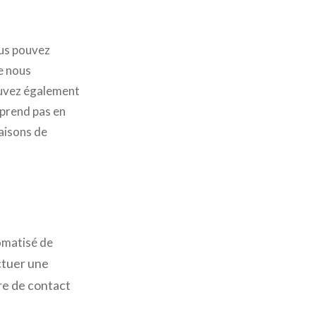
ous pouvez
e nous
ouvez également
prend pas en
aisons de
tomatisé de
ctuer une
re de contact