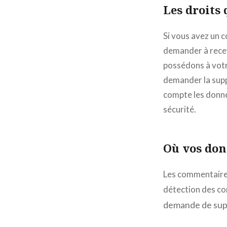
Les droits
Si vous avez un 
demander à recev
possédons à votr
demander la supp
compte les donné
sécurité.
Où vos don
Les commentaires 
détection des co
demande de supp