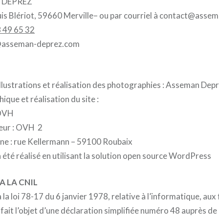
 DEPREZ
is Blériot, 59660 Merville– ou par courriel à contact@ass
 49 65 32
t@asseman-deprez.com
llustrations et réalisation des photographies : Asseman Dep
que et réalisation du site :
 OVH
eur : OVH 2
ne : rue Kellermann – 59100 Roubaix
a été réalisé en utilisant la solution open source WordPress
 LA CNIL
 loi 78-17 du 6 janvier 1978, relative à l’informatique, aux f
 a fait l’objet d’une déclaration simplifiée numéro 48 auprès 