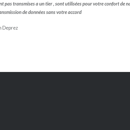
t pas transmises a un tier , sont utilisées pour votre confort de n
ansmission de données sans votre accord
n Deprez
uez
yer
ouvre
elle
tre)