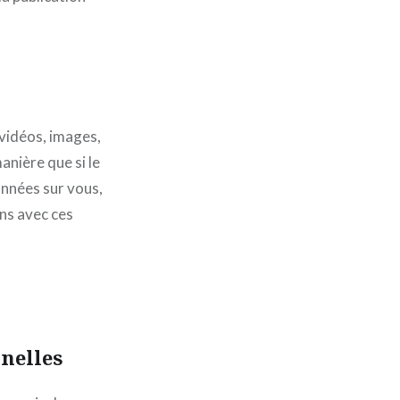
 vidéos, images,
anière que si le
onnées sur vous,
ons avec ces
nelles