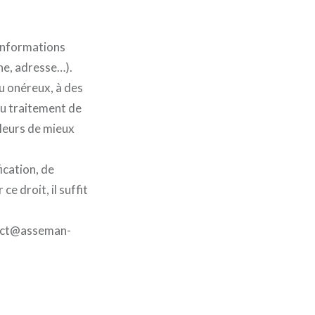
 informations
ne, adresse…).
ou onéreux, à des
au traitement de
lleurs de mieux
ication, de
e droit, il suffit
tact@asseman-