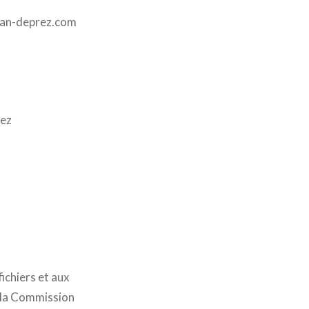
eman-deprez.com
rez
ichiers et aux
de la Commission