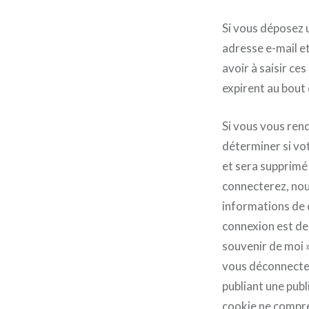
Si vous déposez 
adresse e-mail et
avoir à saisir c
expirent au bout 
Si vous vous rend
déterminer si vot
et sera supprimé
connecterez, nou
informations de 
connexion est de 
souvenir de moi 
vous déconnectez
publiant une pub
cookie ne compre