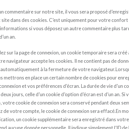
un commentaire sur notre site, il vous sera proposé d’enregi
 site dans des cookies. C’est uniquement pour votre confort 
es informations si vous déposez un autre commentaire plus tar
d’un an.
ez sur la page de connexion, un cookie temporaire sera créé 
re navigateur accepte les cookies. Il ne contient pas de don
 automatiquement à la fermeture de votre navigateur.Lorsq
s mettrons en place un certain nombre de cookies pour enre
connexion et vos préférences d’écran. La durée de vie d’un c
deux jours, celle d’un cookie d’option d’écran est d’un an. Si 
», votre cookie de connexion sera conservé pendant deux sem
 de votre compte, le cookie de connexion sera effacé.En mod
lication, un cookie supplémentaire sera enregistré dans votr
nd aucune donnée personnelle. Il indique simplement l’ID de l