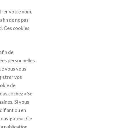
strer votre nom,
afin de ne pas
d. Ces cookies
afin de
nées personnelles
ue vous vous
gistrer vos
ookie de
vous cochez « Se
aines. Si vous
ifiant ou en
e navigateur. Ce
a publication